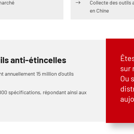
 marché
Collecte des outils 
en Chine
Êtes
ils anti-étincelles
sur 
 annuellement 15 million d'outils
Ou s
dis
000 spécifications, répondant ainsi aux
aujo