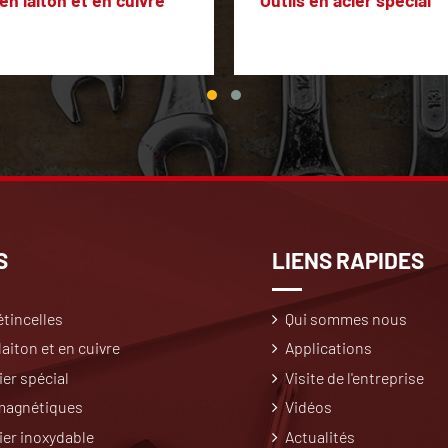
en laiton et en cuivre
Outils en acier spécial
S
LIENS RAPIDES
étincelles
Qui sommes nous
aiton et en cuivre
Applications
ier spécial
Visite de l'entreprise
 magnétiques
Vidéos
cier inoxydable
Actualités