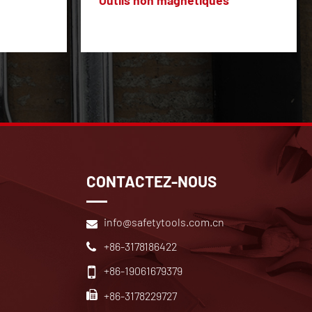
Outils non magnétiques
CONTACTEZ-NOUS
info@safetytools.com.cn
+86-3178186422
+86-19061679379
+86-3178229727