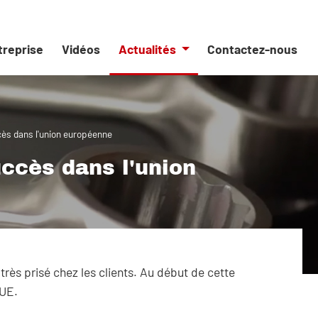
ntreprise
Vidéos
Actualités
Contactez-nous
ès dans l'union européenne
ccès dans l'union
rès prisé chez les clients. Au début de cette
'UE.