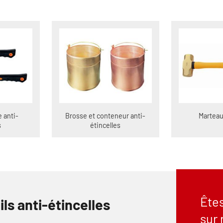
e anti-
Brosse et conteneur anti-
Marteau
s
étincelles
Êtes
ils anti-étincelles
sur 