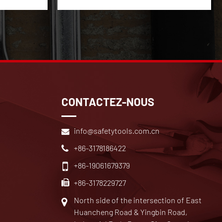
CONTACTEZ-NOUS
info@safetytools.com.cn
+86-3178186422
+86-19061679379
+86-3178229727
North side of the intersection of East
Huancheng Road & Yingbin Road,