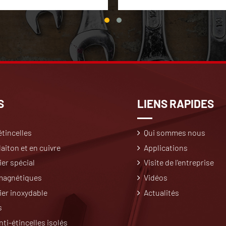
S
LIENS RAPIDES
étincelles
Qui sommes nous
aiton et en cuivre
Applications
ier spécial
Visite de l'entreprise
 magnétiques
Vidéos
cier inoxydable
Actualités
s
nti-étincelles isolés