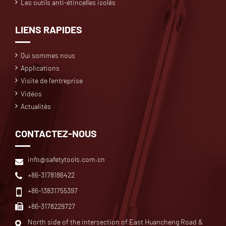
Les outils anti-étincelles isolés
LIENS RAPIDES
Qui sommes nous
Applications
Visite de l'entreprise
Vidéos
Actualités
CONTACTEZ-NOUS
info@safetytools.com.cn
+86-3178186422
+86-13831755397
+86-3178229727
North side of the intersection of East Huancheng Road &