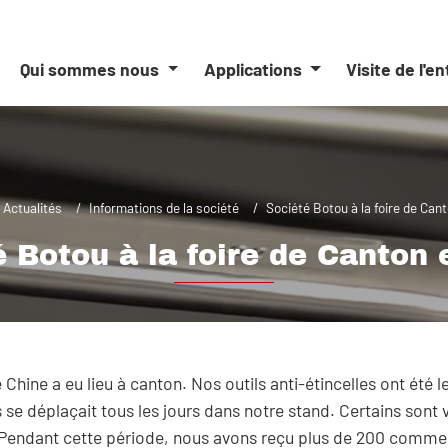
Qui sommes nous
Applications
Visite de l'e
Actualités
Informations de la société
Société Botou à la foire de Can
 Botou à la foire de Canton
Chine a eu lieu à canton. Nos outils anti-étincelles ont été l
se déplaçait tous les jours dans notre stand. Certains sont v
 Pendant cette période, nous avons reçu plus de 200 commer