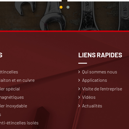
S
LIENS RAPIDES
étincelles
Qui sommes nous
aiton et en cuivre
Applications
ier spécial
Visite de l'entreprise
 magnétiques
Vidéos
cier inoxydable
Actualités
s
nti-étincelles isolés