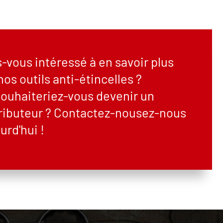
-vous intéressé à en savoir plus
nos outils anti-étincelles ?
ouhaiteriez-vous devenir un
tributeur ? Contactez-nousez-nous
urd'hui !