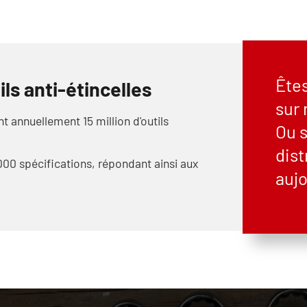
Êtes
ils anti-étincelles
sur 
 annuellement 15 million d'outils
Ou s
dis
000 spécifications, répondant ainsi aux
aujo