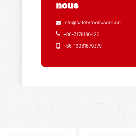
nous
info@safetytools.com.cn
+86-3178186422
+86-19061679379
PR