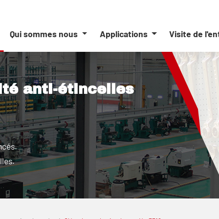
Qui sommes nous
Applications
Visite de l'e
ité anti-étincelles
ncés.
lles.