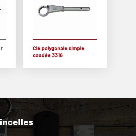
ur
Clé polygonale simple
coudée 3316
tincelles