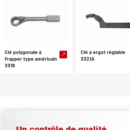
Clé polygonale à
Clé à ergot réglable
frapper type américain
3321A
3318
Un contrôle de qualité