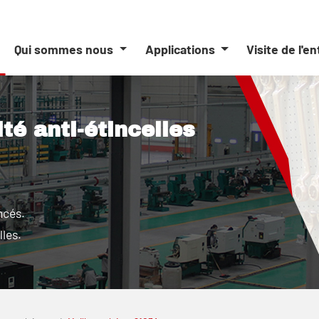
Qui sommes nous
Applications
Visite de l'e
ité anti-étincelles
ncés.
lles.