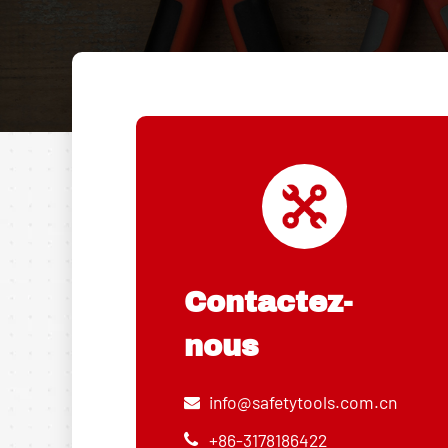
Contactez-
nous
info@safetytools.com.cn
+86-3178186422