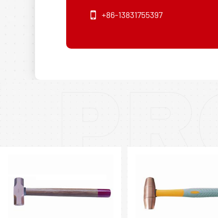
+86-13831755397
PR