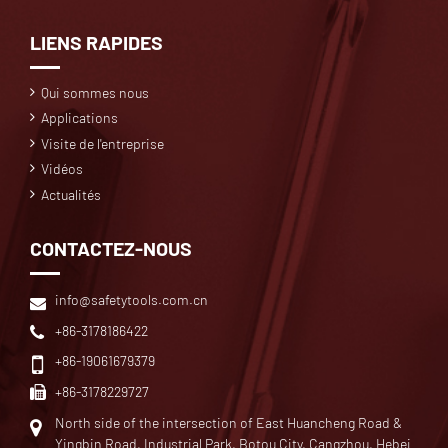
LIENS RAPIDES
Qui sommes nous
Applications
Visite de l'entreprise
Vidéos
Actualités
CONTACTEZ-NOUS
info@safetytools.com.cn
+86-3178186422
+86-19061679379
+86-3178229727
North side of the intersection of East Huancheng Road &
Yingbin Road, Industrial Park, Botou City, Cangzhou, Hebei