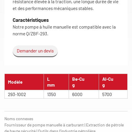
résistance élevée à la traction, une longue durée de vie
et des performances mécaniques stables.
Caractéristiques
Notre pompe à huile manuelle est compatible avec la
norme Q/ZBF-293.
Demander un devis
L
Be-Cu
Al-Cu
Modèle
mm
g
g
293-1002
1350
6000
5700
Noms connexes
Fournisseur de pompe manuelle à carburant | Extraction de pétrole
de haute sécurité | Outils dans l'industrie pétrolière