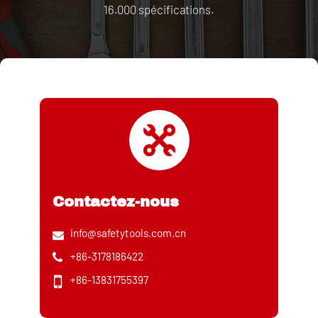
16.000 spécifications.
Contactez-nous
info@safetytools.com.cn
+86-3178186422
+86-13831755397