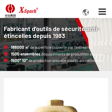

Fabricant d'outils de sécurité anti-
étincelles depuis 1983
186000
㎡
de superficie couverte par l'entreprise.
1500
ensembles
d’équipements de production avancés.
1500*
10*
de production annuelle d'outils anti-étincelles.