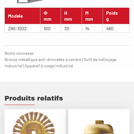
Φ
H
M
Poids
Modèle
mm
mm
mm
g
290-1002
100
30
14
480
Noms connexes
Brosse métallique anti-étincelles à vendre | Outil de nettoyage
industriel | Appareil à usage industriel
Produits relatifs