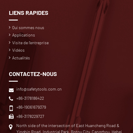
LIENS RAPIDES
Qui sommes nous
Applications
Visite de l'entreprise
Vidéos
Actualités
CONTACTEZ-NOUS
info@safetytools.com.cn
+86-3178186422
+86-19061679379
+86-3178229727
North side of the intersection of East Huancheng Road &
Yingbin Road, Industrial Park, Botou City, Cangzhou, Hebei