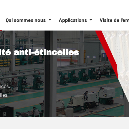
Qui sommes nous
Applications
Visite de l'e
ité anti-étincelles
ncés.
lles.