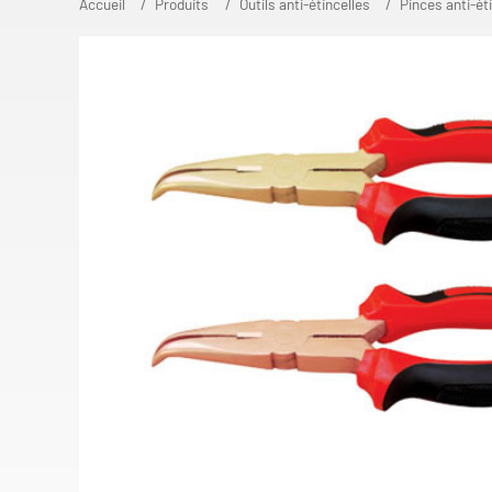
Accueil
Produits
Outils anti-étincelles
Pinces anti-ét