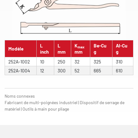
L
L
K
Be-Cu
Al-Cu
max
Modèle
inch
mm
mm
g
g
252A-1002
10
250
32
325
310
252A-1004
12
300
52
665
610
Noms connexes
Fabricant de multi-poignées industriel | Dispositif de serrage de
matériel | Outils à main pour pliage