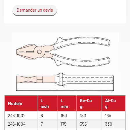
Demander un devis
L
L
Be-Cu
Al-Cu
Modèle
inch
mm
g
g
246-1002
6
150
180
165
246-1004
7
175
355
330