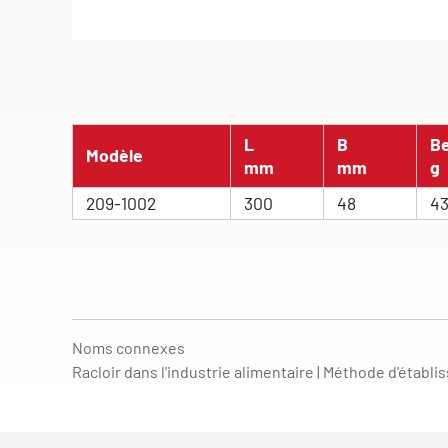
L
B
B
Modèle
mm
mm
g
209-1002
300
48
4
Noms connexes
Racloir dans l'industrie alimentaire | Méthode d'établi