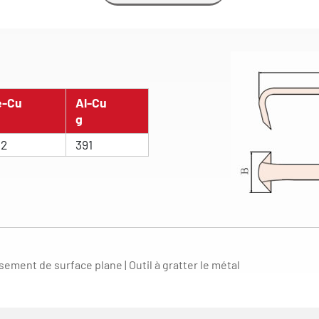
e-Cu
Al-Cu
g
32
391
ssement de surface plane | Outil à gratter le métal