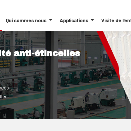
Qui sommes nous
Applications
Visite de l'e
ité anti-étincelles
ncés.
lles.