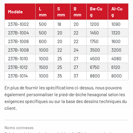
L
S
B
Be-Cu
Al-Cu
Modèle
mm
mm
mm
g
g
237B-1002
500
18
20
1200
1090
237B-1004
500
20
22
1450
1320
237B-1006
600
20
22
1750
1600
237B-1008
1000
22
24
3500
3200
237B-1010
1000
25
27
4500
4080
237B-1012
1500
25
27
6750
6120
237B-1014
1000
35
37
8800
8000
En plus de fournir les spécifications ci-dessus, nous pouvons
également personnaliser le pied-de-biche hexagonal selon les
exigences spécifiques ou sur la base des dessins techniques du
client.
Noms connexes