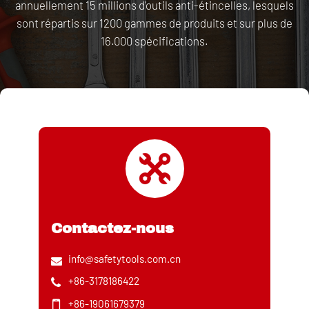
annuellement 15 millions d'outils anti-étincelles, lesquels
sont répartis sur 1200 gammes de produits et sur plus de
16.000 spécifications.
Contactez-nous
info@safetytools.com.cn
+86-3178186422
+86-19061679379