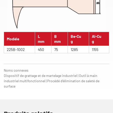
L
B
Be-Cu
Al-Cu
Modèle
mm
mm
g
g
225B-1002
450
75
1285
1155
Noms connexes
Dispositif de grattage et de martelage industriel | Outil à main
industriel multifonctionnel | Procédé d'élimination de saleté de
surface