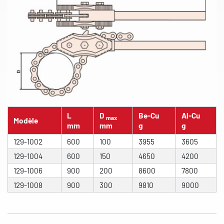
L
D
Be-Cu
Al-Cu
max
Modèle
mm
mm
g
g
129-1002
600
100
3955
3605
129-1004
600
150
4650
4200
129-1006
900
200
8600
7800
129-1008
900
300
9810
9000