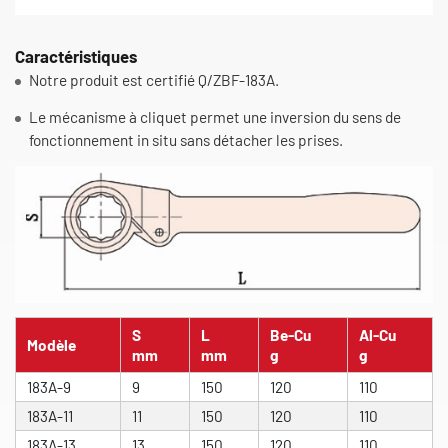
Caractéristiques
Notre produit est certifié Q/ZBF-183A.
Le mécanisme à cliquet permet une inversion du sens de
fonctionnement in situ sans détacher les prises.
S
L
Be-Cu
Al-Cu
Modèle
mm
mm
g
g
183A-9
9
150
120
110
183A-11
11
150
120
110
183A-13
13
150
120
110