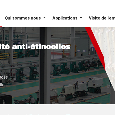
Qui sommes nous
Applications
Visite de l'e
ité anti-étincelles
ncés.
lles.