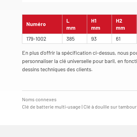
L
H1
H2
Numéro
mm
mm
mm
179-1002
385
93
61
En plus d'offrir la spécification ci-dessus, nous 
personnaliser la clé universelle pour baril, en fonc
dessins techniques des clients.
Noms connexes
Clé de batterie multi-usage | Clé à douille sur tambour 