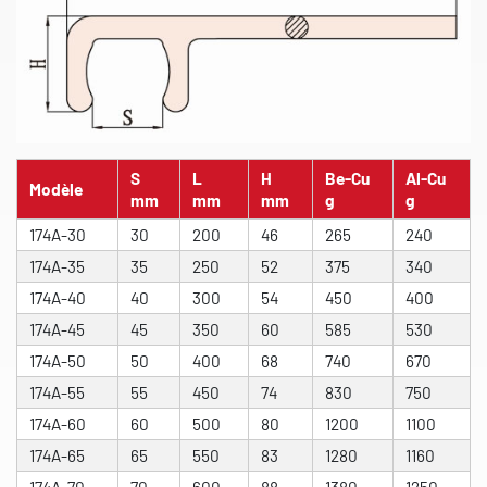
S
L
H
Be-Cu
Al-Cu
Modèle
mm
mm
mm
g
g
174A-30
30
200
46
265
240
174A-35
35
250
52
375
340
174A-40
40
300
54
450
400
174A-45
45
350
60
585
530
174A-50
50
400
68
740
670
174A-55
55
450
74
830
750
174A-60
60
500
80
1200
1100
174A-65
65
550
83
1280
1160