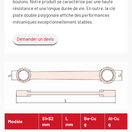
boulons. Notre produit se caractérise par une haute
résistance et une longue durée de vie. En outre, la clé
plate double polygonale affiche des performances
mécaniques exceptionnellement stables.
Demander un devis
S1×S2
L
Be-Cu
Al-Cu
Modèle
mm
mm
g
g