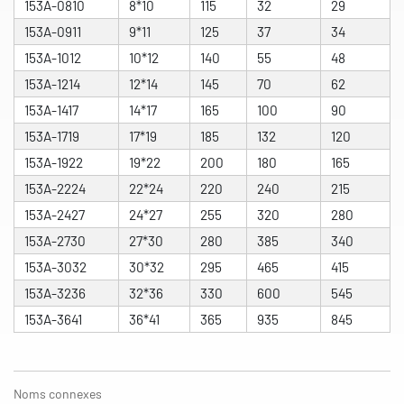
153A-0810
8*10
115
32
29
153A-0911
9*11
125
37
34
153A-1012
10*12
140
55
48
153A-1214
12*14
145
70
62
153A-1417
14*17
165
100
90
153A-1719
17*19
185
132
120
153A-1922
19*22
200
180
165
153A-2224
22*24
220
240
215
153A-2427
24*27
255
320
280
153A-2730
27*30
280
385
340
153A-3032
30*32
295
465
415
153A-3236
32*36
330
600
545
153A-3641
36*41
365
935
845
Noms connexes