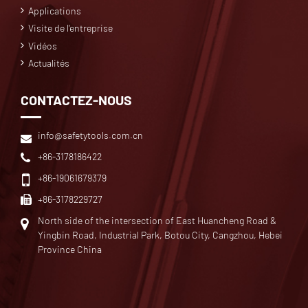
Applications
Visite de l'entreprise
Vidéos
Actualités
CONTACTEZ-NOUS
info@safetytools.com.cn
+86-3178186422
+86-19061679379
+86-3178229727
North side of the intersection of East Huancheng Road &
Yingbin Road, Industrial Park, Botou City, Cangzhou, Hebei
Province China