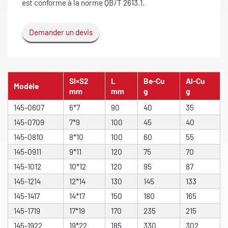
est conforme à la norme QB/T 2613.1.
Demander un devis
Sl×S2
L
Be-Cu
Al-Cu
Modèle
mm
mm
g
g
145-0607
6*7
90
40
35
145-0709
7*9
100
45
40
145-0810
8*10
100
60
55
145-0911
9*11
120
75
70
145-1012
10*12
120
95
87
145-1214
12*14
130
145
133
145-1417
14*17
150
180
165
145-1719
17*19
170
235
215
145-1922
19*22
185
330
302