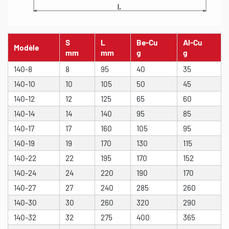
S
L
Be-Cu
Al-Cu
Modèle
mm
mm
g
g
140-8
8
95
40
35
140-10
10
105
50
45
140-12
12
125
65
60
140-14
14
140
95
85
140-17
17
160
105
95
140-19
19
170
130
115
140-22
22
195
170
152
140-24
24
220
190
170
140-27
27
240
285
260
140-30
30
260
320
290
140-32
32
275
400
365