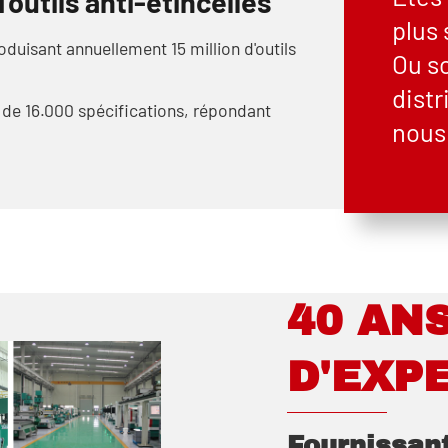
’outils anti-étincelles
plus 
uisant annuellement 15 million d'outils
Ou s
dist
 de 16.000 spécifications, répondant
nous 
40 AN
D'EXP
Fournissant