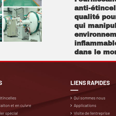
anti-étince
qualité pou
qui manipul
environnem
inflammable
dans le mon
S
LIENS RAPIDES
étincelles
Qui sommes nous
aiton et en cuivre
Applications
ier spécial
Visite de l'entreprise