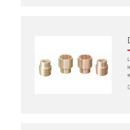
L
l
e
D