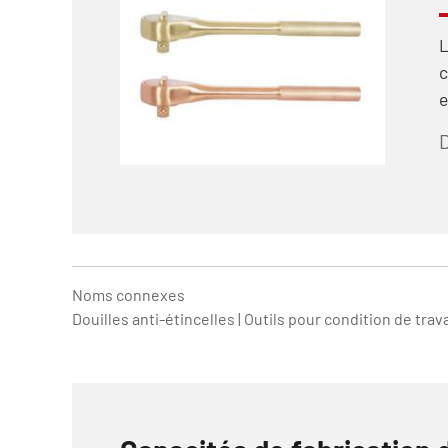
L
c
e
D
Noms connexes
Douilles anti-étincelles | Outils pour condition de tr