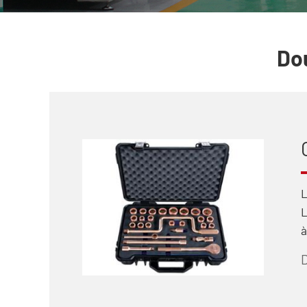
Dou
L
L
à
D