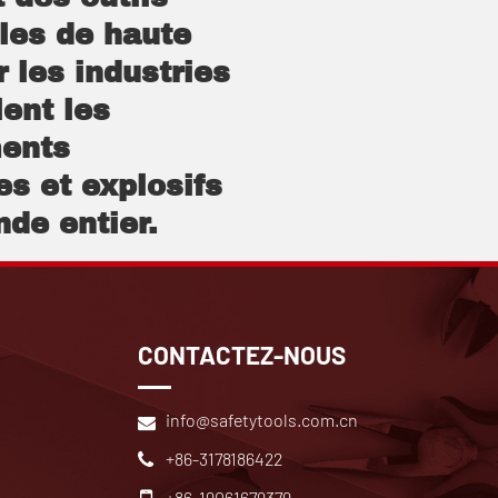
lles de haute
r les industries
ent les
ents
s et explosifs
de entier.
CONTACTEZ-NOUS
info@safetytools.com.cn
+86-3178186422
+86-19061679379