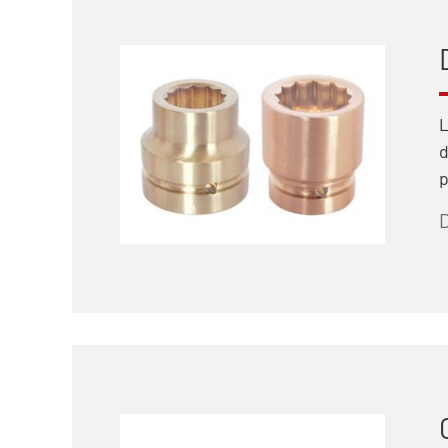
L
d
p
D