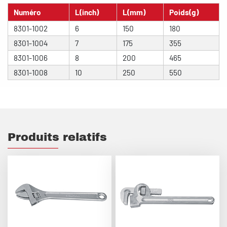
Numéro
L(inch)
L(mm)
Poids(g)
8301-1002
6
150
180
8301-1004
7
175
355
8301-1006
8
200
465
8301-1008
10
250
550
Produits relatifs