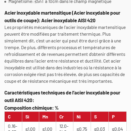
Magnétisme: ≤5nT à 10cm dans le champ magnétique
Acier inoxydable martensitique (Acier inoxydable pour
outils de coupe): Acier inoxydable AISI 420
Les propriétés mécaniques de l’acier inoxydable martensitique
peuvent être modifiées par traitement thermique. Plus
simplement dit, c’est un acier qui peut être durci grâce à une
trempe. De plus, différents processus et températures de
refroidissement et de revenues permettent d’obtenir différents
équilibres dans l’acier entre résistance et ductilité. Cet acier
inoxydable est utilisé dans des industries où la résistance à la
corrosion exigée n’est pas très élevée, de plus ses capacités de
coupe et de résistance mécanique est très importantes.
Caractéristiques techniques de l’acier inoxydable pour
outil AISI 420:
Composition chimique: %
C
Si
Mn
Cr
Ni
S
P
0.16-
12.0-
≤1.00
≤1.00
≤0.75
≤0.03
≤0.04