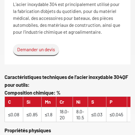
L’acier inoxydable 304 est principalement utilisé pour
la fabrication d’objets du quotidien, pour du matériel
médical, des accessoires pour bateaux, des pièces
automobiles, des matériaux de construction, ainsi que
pour l’industrie chimique et agroalimentaire.
Demander un devis
Caractéristiques techniques de l’acier inoxydable 304QF
pour outils:
Composition chimique: %
C
Si
Mn
Cr
Ni
S
P
N
18.0-
8.0-
≤0.08
≤0.85
≤1.8
≤0.03
≤0.045
≤0
20
10.5
Propriétés physiques