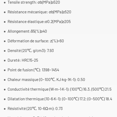
Tensile strength: σb(MPa)≥520
Résistance mécanique: σb(MPa)≥520
Résistance élastique:σ0.2(MPa)≥205
Allongement:δ5(%)≥40
Déformation de surface: z(%)=60
Densité (20℃, g/cm3): 7.93
Dureté: HRC15-25
Point de fusion (℃): 1398~1454
Chaleur massique (0~100℃, KJ·kg-1K-1): 0.50
Conductivité thermique (W·m-1·K-1): (100℃) 16.3, (500℃) 21.5
Dilatation thermique (10-6·K-1): (0~100℃) 17.2; (0~500℃) 18.4
Résistivité (20℃, 10-6Ω·m): 0.73